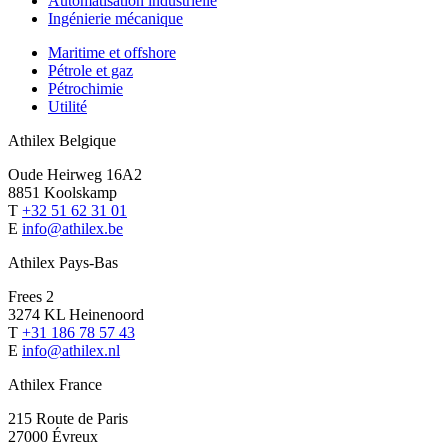
Automatisation industrielle
Ingénierie mécanique
Maritime et offshore
Pétrole et gaz
Pétrochimie
Utilité
Athilex Belgique
Oude Heirweg 16A2
8851 Koolskamp
T
+32 51 62 31 01
E
info@athilex.be
Athilex Pays-Bas
Frees 2
3274 KL Heinenoord
T
+31 186 78 57 43
E
info@athilex.nl
Athilex France
215 Route de Paris
27000 Évreux