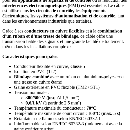
pour les
applications de signaux et de contrôle
où la réduction des
interférences électromagnétiques (EMI)
est essentielle. Le câble
est utilisé dans les
circuits de contrôle, les équipements
électroniques, les systèmes d’automatisation et de contrôle
, tant
dans les environnements industriels que tertiaires.
Grâce à ses
conducteurs en cuivre flexibles
et à la
combinaison
d’un ruban et d’une tresse de blindage
, ce câble offre une
transmission fiable des signaux et une grande facilité de traitement,
même dans les installations complexes.
Caractéristiques principales
:
Conducteur flexible en cuivre,
classe 5
Isolation en PVC (TI2)
Blindage combiné
avec un ruban en aluminium-polyester et
une tresse en cuivre étamé
Gaine extérieure en PVC flexible (TM2 / ST1)
Tension nominale :
300/500 V
(jusqu’à 1,5 mm²)
0,6/1 kV
(à partir de 2,5 mm²)
Température maximale du conducteur :
70°C
Température maximale de court-circuit :
160°C (max. 5 s)
Retardateur de flammes selon EN/IEC 60332-1
Ininflammable selon EN/IEC 60332-3 (uniquement avec la
gaine extérieure grise)