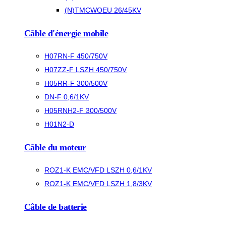
(N)TMCWOEU 26/45KV
Câble d'énergie mobile
H07RN-F 450/750V
H07ZZ-F LSZH 450/750V
H05RR-F 300/500V
DN-F 0,6/1KV
H05RNH2-F 300/500V
H01N2-D
Câble du moteur
ROZ1-K EMC/VFD LSZH 0,6/1KV
ROZ1-K EMC/VFD LSZH 1,8/3KV
Câble de batterie