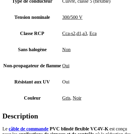
Type de conducteur
Cuivre, classe 5 (flexible)
Tension nominale
300/500 V
Classe RCP
Cca-s2,d1,a3
,
Eca
Sans halogène
Non
Non-propagateur de flamme
Oui
Résistant aux UV
Oui
Couleur
Gris
,
Noir
Description
Le
câble de commande
PVC blindé flexible
VC4V-K
est conçu