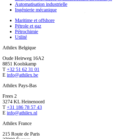
Automatisation industrielle
Ingénierie mécanique
Maritime et offshore
Pétrole et gaz
Pétrochimie
Utilité
Athilex Belgique
Oude Heirweg 16A2
8851 Koolskamp
T
+32 51 62 31 01
E
info@athilex.be
Athilex Pays-Bas
Frees 2
3274 KL Heinenoord
T
+31 186 78 57 43
E
info@athilex.nl
Athilex France
215 Route de Paris