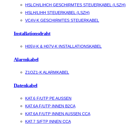
HSLCH/LIHCH GESCHIRMTES STEUERKABEL (LSZH)
HSLH/LIHH STEUERKABEL (LSZH)
VC4V-K GESCHIRMTES STEUERKABEL
Installationsdraht
H05V-K & H07V-K INSTALLATIONSKABEL
Alarmkabel
Z1OZ1-K ALARMKABEL
Datenkabel
KAT.6 F/UTP PE AUSSEN
KAT.6A F/UTP INNEN B2CA
KAT.6A F/UTP INNEN AUSSEN CCA
KAT.7 S/FTP INNEN CCA