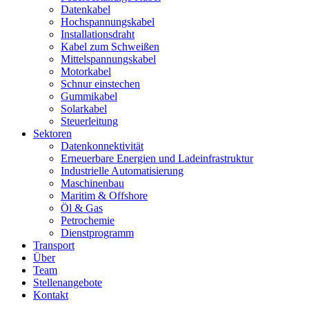
Datenkabel
Hochspannungskabel
Installationsdraht
Kabel zum Schweißen
Mittelspannungskabel
Motorkabel
Schnur einstechen
Gummikabel
Solarkabel
Steuerleitung
Sektoren
Datenkonnektivität
Erneuerbare Energien und Ladeinfrastruktur
Industrielle Automatisierung
Maschinenbau
Maritim & Offshore
Öl & Gas
Petrochemie
Dienstprogramm
Transport
Über
Team
Stellenangebote
Kontakt