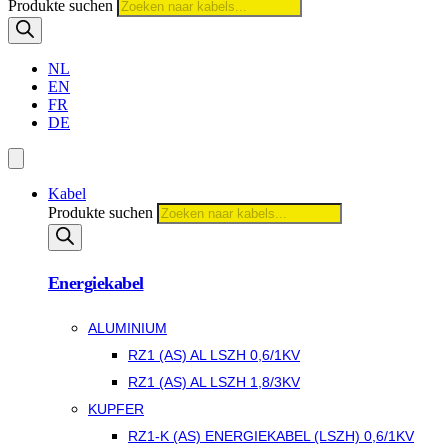
Produkte suchen
NL
EN
FR
DE
Kabel
Produkte suchen
Energiekabel
ALUMINIUM
RZ1 (AS) AL LSZH 0,6/1KV
RZ1 (AS) AL LSZH 1,8/3KV
KUPFER
RZ1-K (AS) ENERGIEKABEL (LSZH) 0,6/1KV