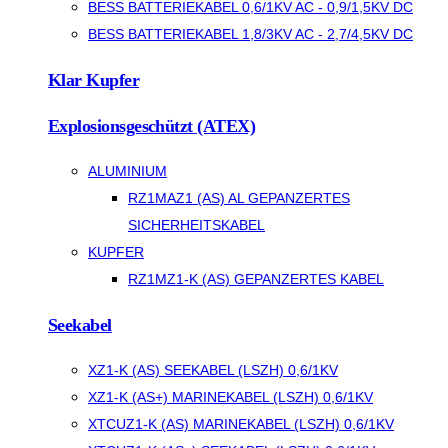
BESS BATTERIEKABEL 0,6/1KV AC - 0,9/1,5KV DC
BESS BATTERIEKABEL 1,8/3KV AC - 2,7/4,5KV DC
Klar Kupfer
Explosionsgeschützt (ATEX)
ALUMINIUM
RZ1MAZ1 (AS) AL GEPANZERTES
SICHERHEITSKABEL
KUPFER
RZ1MZ1-K (AS) GEPANZERTES KABEL
Seekabel
XZ1-K (AS) SEEKABEL (LSZH) 0,6/1KV
XZ1-K (AS+) MARINEKABEL (LSZH) 0,6/1KV
XTCUZ1-K (AS) MARINEKABEL (LSZH) 0,6/1KV