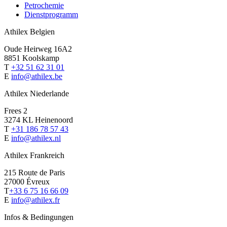
Petrochemie
Dienstprogramm
Athilex Belgien
Oude Heirweg 16A2
8851 Koolskamp
T
+32 51 62 31 01
E
info@athilex.be
Athilex Niederlande
Frees 2
3274 KL Heinenoord
T
+31 186 78 57 43
E
info@athilex.nl
Athilex Frankreich
215 Route de Paris
27000 Évreux
T
+33 6 75 16 66 09
E
info@athilex.fr
Infos & Bedingungen