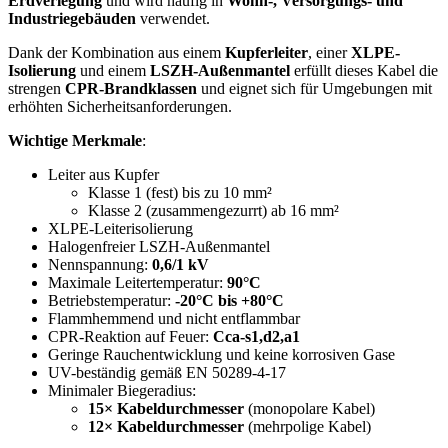
Erdverlegung
und wird häufig in
Wohn-, Versorgungs- und
Industriegebäuden
verwendet.
Dank der Kombination aus einem
Kupferleiter
, einer
XLPE-
Isolierung
und einem
LSZH-Außenmantel
erfüllt dieses Kabel die
strengen
CPR-Brandklassen
und eignet sich für Umgebungen mit
erhöhten Sicherheitsanforderungen.
Wichtige Merkmale
:
Leiter aus Kupfer
Klasse 1 (fest) bis zu 10 mm²
Klasse 2 (zusammengezurrt) ab 16 mm²
XLPE-Leiterisolierung
Halogenfreier LSZH-Außenmantel
Nennspannung:
0,6/1 kV
Maximale Leitertemperatur:
90°C
Betriebstemperatur:
-20°C bis +80°C
Flammhemmend und nicht entflammbar
CPR-Reaktion auf Feuer:
Cca-s1,d2,a1
Geringe Rauchentwicklung und keine korrosiven Gase
UV-beständig gemäß EN 50289-4-17
Minimaler Biegeradius:
15× Kabeldurchmesser
(monopolare Kabel)
12× Kabeldurchmesser
(mehrpolige Kabel)