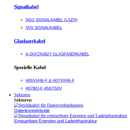
Signalkabel
SGG SIGNALKABEL (LSZH)
SVV SIGNALKABEL
Glasfaserkabel
A-DQ(ZN)B2Y GLASFASERKABEL
Spezielle Kabel
H05VVH6-F & H07VVH6-F
H07BQ-F 450/750V
Sektoren
Sektoren
Datenkonnektivität
Erneuerbare Energien und Ladeinfrastruktur