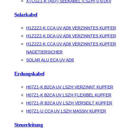
XTCUZ1-K (AS+) SEEKABEL (LSZH) 0,6/1KV
Solarkabel
H1Z2Z2-K CCA UV AD8 VERZINNTES KUPFER
H1Z2Z2-K DCA UV AD8 VERZINNTES KUPFER
H1Z2Z2-K CCA UV AD8 VERZINNTES KUPFER
NAGETIERSICHER
SOLAR ALU ECA UV AD8
Erdungskabel
H07Z1-K B2CA UV LSZH VERZINNT KUPFER
H07Z1-K B2CA UV LSZH FLEXIBEL KUPFER
H07Z1-R B2CA UV LSZH VERSEILT KUPFER
H07Z1-U CCA UV LSZH MASSIV KUPFER
Steuerleitung