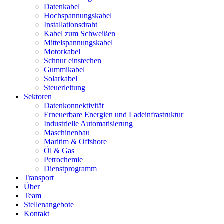
Datenkabel
Hochspannungskabel
Installationsdraht
Kabel zum Schweißen
Mittelspannungskabel
Motorkabel
Schnur einstechen
Gummikabel
Solarkabel
Steuerleitung
Sektoren
Datenkonnektivität
Erneuerbare Energien und Ladeinfrastruktur
Industrielle Automatisierung
Maschinenbau
Maritim & Offshore
Öl & Gas
Petrochemie
Dienstprogramm
Transport
Über
Team
Stellenangebote
Kontakt