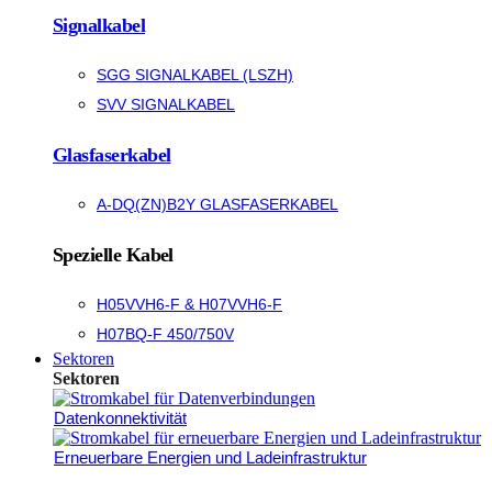
Signalkabel
SGG SIGNALKABEL (LSZH)
SVV SIGNALKABEL
Glasfaserkabel
A-DQ(ZN)B2Y GLASFASERKABEL
Spezielle Kabel
H05VVH6-F & H07VVH6-F
H07BQ-F 450/750V
Sektoren
Sektoren
Datenkonnektivität
Erneuerbare Energien und Ladeinfrastruktur