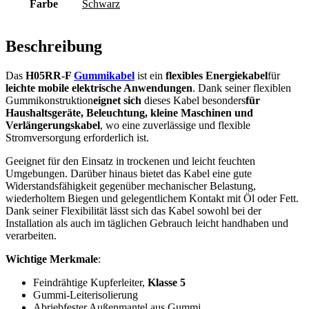
Farbe
Schwarz
Beschreibung
Das
H05RR-F
Gummikabel
ist ein
flexibles Energiekabel
für
leichte mobile elektrische Anwendungen
. Dank seiner flexiblen
Gummikonstruktion
eignet sich
dieses Kabel besonders
für
Haushaltsgeräte, Beleuchtung, kleine Maschinen und
Verlängerungskabel
, wo eine zuverlässige und flexible
Stromversorgung erforderlich ist.
Geeignet für den Einsatz in trockenen und leicht feuchten
Umgebungen. Darüber hinaus bietet das Kabel eine gute
Widerstandsfähigkeit gegenüber mechanischer Belastung,
wiederholtem Biegen und gelegentlichem Kontakt mit Öl oder Fett.
Dank seiner Flexibilität lässt sich das Kabel sowohl bei der
Installation als auch im täglichen Gebrauch leicht handhaben und
verarbeiten.
Wichtige Merkmale
:
Feindrähtige Kupferleiter,
Klasse 5
Gummi-Leiterisolierung
Abriebfester Außenmantel aus Gummi