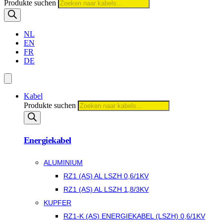
Produkte suchen
NL
EN
FR
DE
Kabel
Produkte suchen
Energiekabel
ALUMINIUM
RZ1 (AS) AL LSZH 0,6/1KV
RZ1 (AS) AL LSZH 1,8/3KV
KUPFER
RZ1-K (AS) ENERGIEKABEL (LSZH) 0,6/1KV