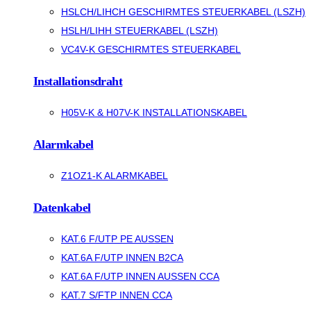
HSLCH/LIHCH GESCHIRMTES STEUERKABEL (LSZH)
HSLH/LIHH STEUERKABEL (LSZH)
VC4V-K GESCHIRMTES STEUERKABEL
Installationsdraht
H05V-K & H07V-K INSTALLATIONSKABEL
Alarmkabel
Z1OZ1-K ALARMKABEL
Datenkabel
KAT.6 F/UTP PE AUSSEN
KAT.6A F/UTP INNEN B2CA
KAT.6A F/UTP INNEN AUSSEN CCA
KAT.7 S/FTP INNEN CCA