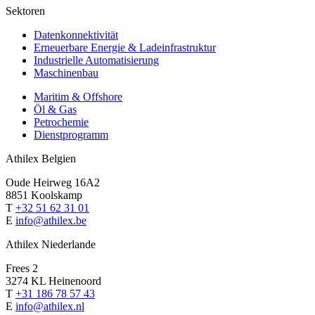
Sektoren
Datenkonnektivität
Erneuerbare Energie & Ladeinfrastruktur
Industrielle Automatisierung
Maschinenbau
Maritim & Offshore
Öl & Gas
Petrochemie
Dienstprogramm
Athilex Belgien
Oude Heirweg 16A2
8851 Koolskamp
T
+32 51 62 31 01
E
info@athilex.be
Athilex Niederlande
Frees 2
3274 KL Heinenoord
T
+31 186 78 57 43
E
info@athilex.nl