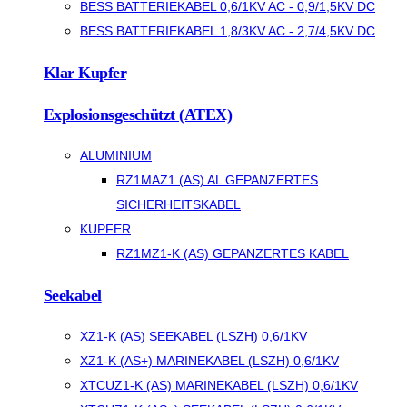
BESS BATTERIEKABEL 0,6/1KV AC - 0,9/1,5KV DC
BESS BATTERIEKABEL 1,8/3KV AC - 2,7/4,5KV DC
Klar Kupfer
Explosionsgeschützt (ATEX)
ALUMINIUM
RZ1MAZ1 (AS) AL GEPANZERTES
SICHERHEITSKABEL
KUPFER
RZ1MZ1-K (AS) GEPANZERTES KABEL
Seekabel
XZ1-K (AS) SEEKABEL (LSZH) 0,6/1KV
XZ1-K (AS+) MARINEKABEL (LSZH) 0,6/1KV
XTCUZ1-K (AS) MARINEKABEL (LSZH) 0,6/1KV