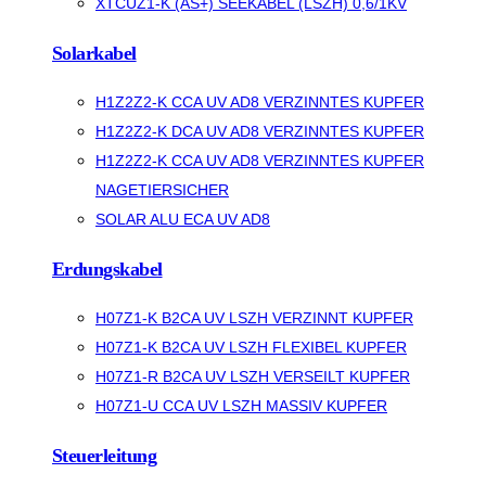
XTCUZ1-K (AS+) SEEKABEL (LSZH) 0,6/1KV
Solarkabel
H1Z2Z2-K CCA UV AD8 VERZINNTES KUPFER
H1Z2Z2-K DCA UV AD8 VERZINNTES KUPFER
H1Z2Z2-K CCA UV AD8 VERZINNTES KUPFER
NAGETIERSICHER
SOLAR ALU ECA UV AD8
Erdungskabel
H07Z1-K B2CA UV LSZH VERZINNT KUPFER
H07Z1-K B2CA UV LSZH FLEXIBEL KUPFER
H07Z1-R B2CA UV LSZH VERSEILT KUPFER
H07Z1-U CCA UV LSZH MASSIV KUPFER
Steuerleitung